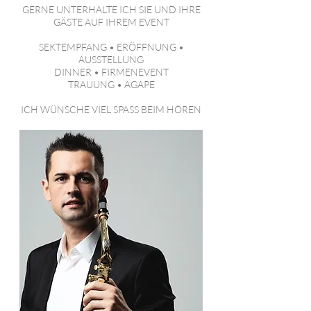
GERNE UNTERHALTE ICH SIE UND IHRE
GÄSTE AUF IHREM EVENT
SEKTEMPFANG • ERÖFFNUNG •
AUSSTELLUNG
DINNER • FIRMENEVENT
TRAUUNG • AGAPE
ICH WÜNSCHE VIEL SPASS BEIM HÖREN