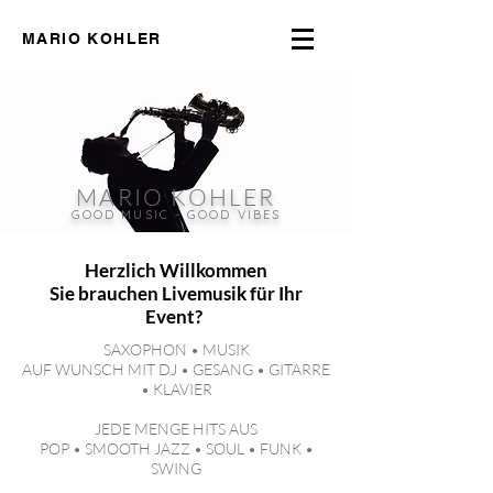
MARIO KOHLER
MARIO KOHLER
GOOD MUSIC - GOOD VIBES
Herzlich Willkommen
Sie brauchen Livemusik für Ihr
Event?
SAXOPHON • MUSIK
AUF WUNSCH MIT DJ • GESANG • GITARRE
• KLAVIER
JEDE MENGE HITS AUS
POP • SMOOTH JAZZ • SOUL • FUNK •
SWING